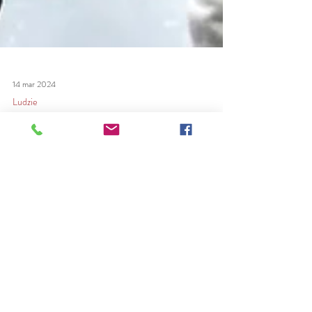
14 mar 2024
Ludzie
Rodzinny duet pełen pasji.
To pasja odziedziczona i to dosłownie...