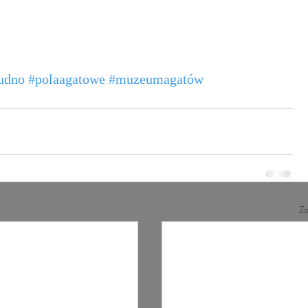
udno
#polaagatowe
#muzeumagatów
Zo