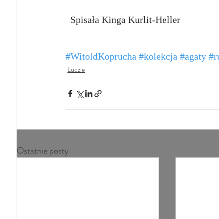
  Spisała Kinga Kurlit-Heller
#WitoldKoprucha
#kolekcja
#agaty
#r
Ludzie
Ostatnie posty