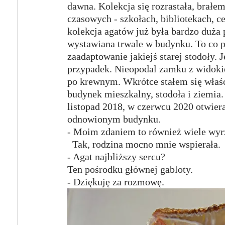
dawna. Kolekcja się rozrastała, brałe
czasowych - szkołach, bibliotekach, c
kolekcja agatów już była bardzo duża
wystawiana trwale w budynku. To co p
zaadaptowanie jakiejś starej stodoły. 
przypadek. Nieopodal zamku z widoki
po krewnym. Wkrótce stałem się właśc
budynek mieszkalny, stodoła i ziemia.
listopad 2018, w czerwcu 2020 otwie
odnowionym budynku. 
- Moim zdaniem to również wiele wyrze
  Tak, rodzina mocno mnie wspierała.
- Agat najbliższy sercu? 
Ten pośrodku głównej gabloty.
- Dziękuję za rozmowę.