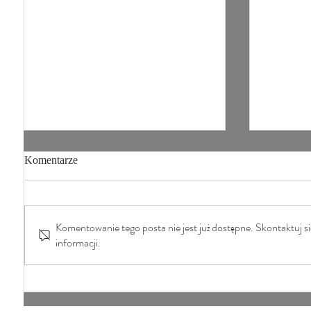
Komentarze
Komentowanie tego posta nie jest już dostępne. Skontaktuj się
Agaty są jak dzieci...
informacji.
Rodzinny