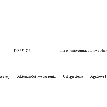
510 311 713
biuro@muzeumagatowwrudni
sztaty
Aktualności i wydarzenia
Usługa cięcia
Agatowe P