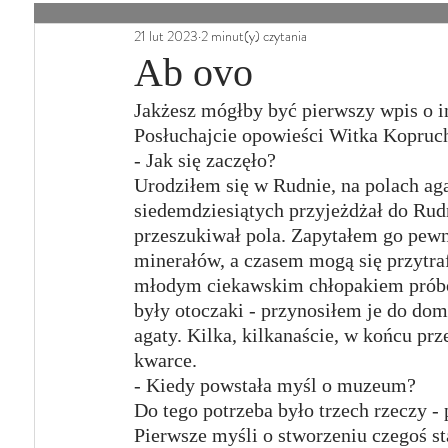
21 lut 2023
2 minut(y) czytania
Ab ovo
Jakżesz mógłby być pierwszy wpis o in
Posłuchajcie opowieści Witka Kopruc
- Jak się zaczęło?
Urodziłem się w Rudnie, na polach ag
siedemdziesiątych przyjeżdżał do Rud
przeszukiwał pola. Zapytałem go pewn
minerałów, a czasem mogą się przytraf
młodym ciekawskim chłopakiem próbow
były otoczaki - przynosiłem je do dom
agaty. Kilka, kilkanaście, w końcu prze
kwarce.
- Kiedy powstała myśl o muzeum?
Do tego potrzeba było trzech rzeczy -
Pierwsze myśli o stworzeniu czegoś sta