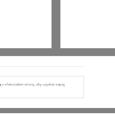
 z właścicielem strony, aby uzyskać więcej
Wszechświat doskonały
 duet pełen pasji.