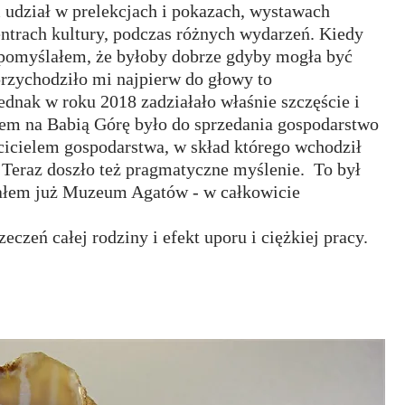
m udział w prelekcjach i pokazach, wystawach 
entrach kultury, podczas różnych wydarzeń. Kiedy 
 pomyślałem, że byłoby dobrze gdyby mogła być 
rzychodziło mi najpierw do głowy to 
Jednak w roku 2018 zadziałało właśnie szczęście i 
em na Babią Górę było do sprzedania gospodarstwo 
icielem gospodarstwa, w skład którego wchodził 
 Teraz doszło też pragmatyczne myślenie.  To był 
rałem już Muzeum Agatów - w całkowicie 
czeń całej rodziny i efekt uporu i ciężkiej pracy.