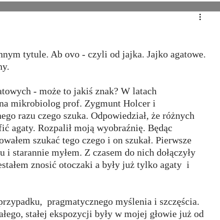
nym tytule. Ab ovo - czyli od jajka. Jajko agatowe. 
hy.
atowych - może to jakiś znak? W latach 
na mikrobiolog prof. Zygmunt Holcer i 
ego razu czego szuka. Odpowiedział, że różnych 
ić agaty. Rozpalił moją wyobraźnię. Będąc 
ałem szukać tego czego i on szukał. Pierwsze 
u i starannie myłem. Z czasem do nich dołączyły 
stałem znosić otoczaki a były już tylko agaty  i 
 przypadku,  pragmatycznego myślenia i szczęścia. 
łego, stałej ekspozycji były w mojej głowie już od 